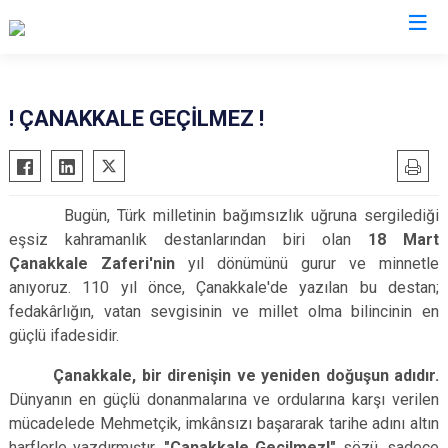
! ÇANAKKALE GEÇİLMEZ !
Bugün, Türk milletinin bağımsızlık uğruna sergilediği
eşsiz kahramanlık destanlarından biri olan
18 Mart
Çanakkale Zaferi'nin
yıl dönümünü gurur ve minnetle
anıyoruz. 110 yıl önce, Çanakkale'de yazılan bu destan;
fedakârlığın, vatan sevgisinin ve millet olma bilincinin en
güçlü ifadesidir.
Çanakkale, bir direnişin ve yeniden doğuşun adıdır.
Dünyanın en güçlü donanmalarına ve ordularına karşı verilen
mücadelede Mehmetçik, imkânsızı başararak tarihe adını altın
harflerle yazdırmıştır.
"Çanakkale Geçilmez!"
sözü, sadece