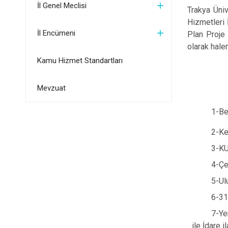
İl Genel Meclisi
Trakya Üni
Hizmetleri 
İl Encümeni
Plan Proje 
olarak hale
Kamu Hizmet Standartları
Mevzuat
1-Be
2-Ke
3-KU
4-Çe
5-Ul
6-31
7-Ye
ile İdare 