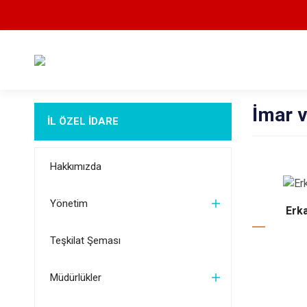
İmar v
İL ÖZEL İDARE
Hakkımızda
Yönetim
Erk
Teşkilat Şeması
Müdürlükler
1964 yılın