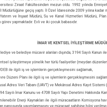
versitesi Ziraat Fakültesinden mezun oldu. 1992 yılında Emniye
İl Müdürlüğüne geçiş yaptı. İl Özel İdaresinde 2009 yılına kadar 
Yatırım ve İnşaat Müdürü, Su ve Kanal Hizmetleri Müdürü, Plan 
n görev yapmaktadır. Evli ve iki çocuk babasıdır.
İMAR VE KENTSEL İYİLEŞTİRME MÜDÜ
lediye ve belediye mücavir alanları dışında; 3194 Sayılı Kanun ile
ntsel iyileştirmeye yönelik her türlü faaliyetler (meydan düzenle
DEB ile ilgili iş ve işlemlerin gerçekleşmesini sağlamak,
vre Düzeni Planı ile ilgili iş ve işlemlerin gerçekleşmesini sağla
usal Adres Veri Tabanı (UAVT) ve Mekânsal Adres Kayıt Sistemi 
94 Sayılı İmar Kanunu ve 4708 Sayılı Yapı Denetimi Hakkında Kanun
nilenebilir Enerji Kaynakları ile ilgili müracaatların Komisyona h
ilan panosunda yayımlanmasını ve müracaat sahibine bilgi verilme