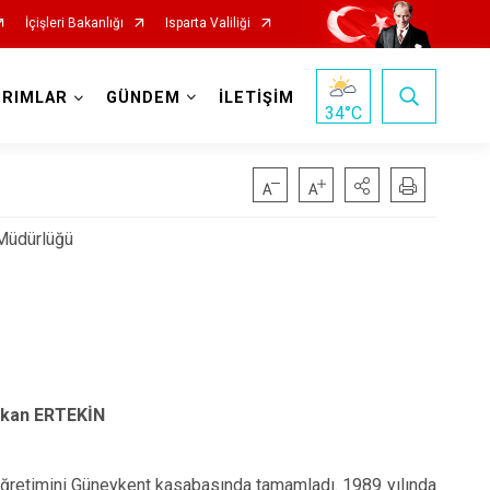
İçişleri Bakanlığı
Isparta Valiliği
IRIMLAR
GÜNDEM
İLETİŞİM
34
°C
 Müdürlüğü
 ERTEKİN
timini Güneykent kasabasında tamamladı. 1989 yılında