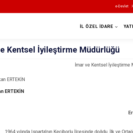
e-Devlet
İL ÖZEL İDARE
YAT
e Kentsel İyileştirme Müdürlüğü
İmar ve Kentsel İyileştirme
an ERTEKİN
Erkan
da Isparta’nın Keçiborlu İlçesinde doğdu. İlk ve Ortaöğre